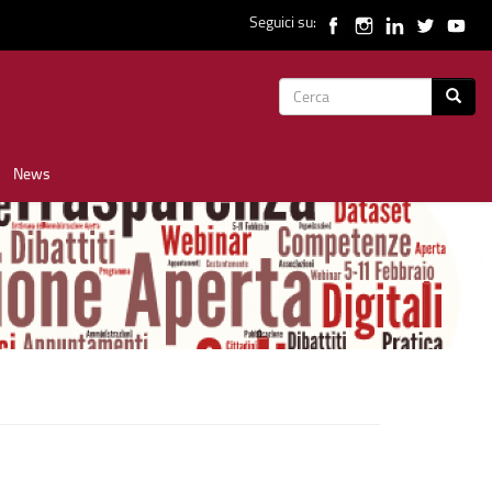
Seguici su:
Form
Cerca
di
News
ricerca