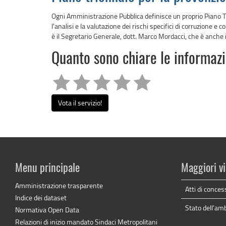
Ogni Amministrazione Pubblica definisce un proprio Piano Tr
l'analisi e la valutazione dei rischi specifici di corruzione 
è il Segretario Generale, dott. Marco Mordacci, che è anche i
Quanto sono chiare le informaz
Vota il servizio!
Menu principale
Maggiori vi
Amministrazione trasparente
Atti di conces
Indice dei dataset
Stato dell'am
Normativa Open Data
Relazioni di inizio mandato Sindaci Metropolitani