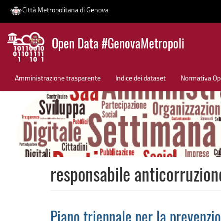
Città Metropolitana di Genova
Salta
Open Data #GenovaMetropoli
al
contenuto
News
principale
Amministrazione trasparente
Indice dei dataset
Normativa Op
responsabile anticorruzion
Piano triennale per la prevenzi