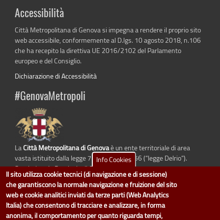
Accessibilità
Città Metropolitana di Genova si impegna a rendere il proprio sito
web accessibile, conformemente al D.lgs. 10 agosto 2018, n.106
che ha recepito la direttiva UE 2016/2102 del Parlamento
europeo e del Consiglio.
Dichiarazione di Accessibilità
#GenovaMetropoli
La
Città Metropolitana di Genova
è un ente territoriale di area
vasta istituito dalla legge 7 aprile 2014 n. 56 (“legge Delrio”).
Info Cookies
Sostituisce la Provincia di Genova.
Il sito utilizza cookie tecnici (di navigazione e di sessione)
che garantiscono la normale navigazione e fruizione del sito
web e cookie analitici inviati da terze parti (Web Analytics
Italia) che consentono di tracciare e analizzare, in forma
dati.cittametropolitana.genova.it
è il progetto "Open Data" della
Città
anonima, il comportamento per quanto riguarda tempi,
Metropolitana di Genova
.