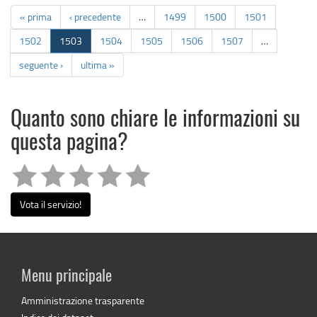
« prima
‹ precedente
…
1499
1500
1501
1502
1503
1504
1505
1506
1507
…
seguente ›
ultima »
Quanto sono chiare le informazioni su
questa pagina?
Vota il servizio!
Menu principale
Amministrazione trasparente