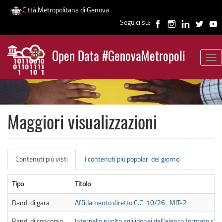
Città Metropolitana di Genova
Seguici su:
Salta
al
Open Data #GenovaMetropoli
contenuto
Tog
News
principale
nav
Maggiori visualizzazioni
Schede
Contenuti più visti
(scheda
I contenuti più popolari del giorno
primarie
attiva)
Tipo
Titolo
Bandi di gara
Affidamento diretto C.C. 10/26_MIT-2
Bandi di concorso
Interpello rivolto agli idonei dell’elenco formato 