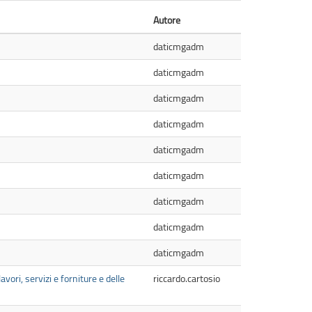
Autore
daticmgadm
daticmgadm
daticmgadm
daticmgadm
daticmgadm
daticmgadm
daticmgadm
daticmgadm
daticmgadm
vori, servizi e forniture e delle
riccardo.cartosio