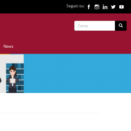
Seguici su:
Form
Cerca
di
News
ricerca