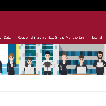
en Data
Relazioni di inizio mandato Sindaci Metropolitani
Tutorial
o