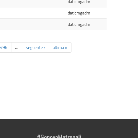
daticmgadm
daticmgadm
daticmgadm
496
…
seguente ›
ultima »
#GenovaMetropoli