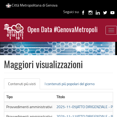
Città Metropolitana di Genova
Seguici su:
Salta
al
Open Data #GenovaMetropoli
contenuto
Tog
News
principale
nav
Maggiori visualizzazioni
Schede
Contenuti più visti
(scheda
I contenuti più popolari del giorno
primarie
attiva)
Tipo
Titolo
Provvedimenti amministrativi
2025-11-05|ATTO DIRIGENZIALE - PUB
Provvedimenti amministrativi
2025-11-11|ATTO DIRIGENZIALE - PUB