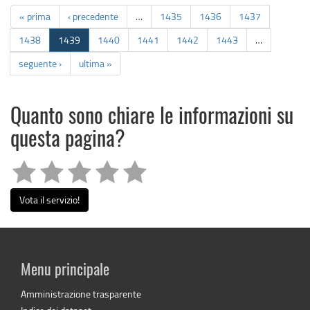
« prima
‹ precedente
…
1435
1436
1437
1438
1439
1440
1441
1442
1443
…
seguente ›
ultima »
Quanto sono chiare le informazioni su
questa pagina?
Vota il servizio!
Menu principale
Amministrazione trasparente