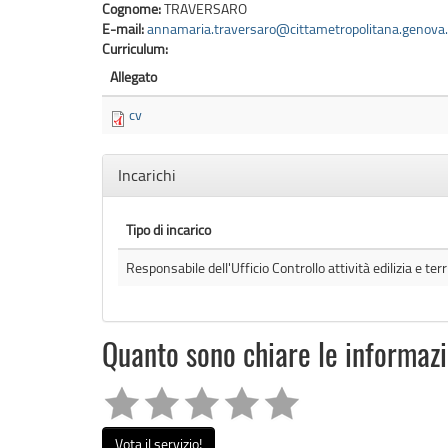
Cognome:
TRAVERSARO
E-mail:
annamaria.traversaro@cittametropolitana.genova.
Curriculum:
Allegato
cv
Nascondi
Incarichi
Tipo di incarico
Responsabile dell'Ufficio Controllo attività edilizia e terr
Quanto sono chiare le informaz
Vota il servizio!