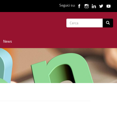
Seguici su:
Form
Cerca
di
News
ricerca