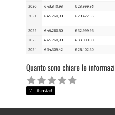
2020
€ 43.310,93
€ 23.999,95
2021
€ 45.260,80
€ 29.422,55
2022
€ 45.260,80
€ 32.999,98
2023
€ 45.260,80
€ 33.000,00
2024
€ 34.309,42
€ 28.102,80
Quanto sono chiare le informaz
Vota il servizio!