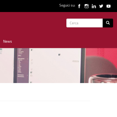
Seguici su:
Form
Cerca
di
News
ricerca