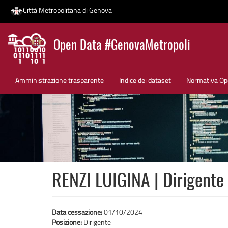
Città Metropolitana di Genova
Salta
Open Data #GenovaMetropoli
al
contenuto
News
principale
Amministrazione trasparente
Indice dei dataset
Normativa Op
RENZI LUIGINA | Dirigente
Data cessazione:
01/10/2024
Posizione:
Dirigente