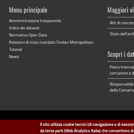
Menu principale
Maggiori vi
Amministrazione trasparente
Atti di conces
Indice dei dataset
Stato dell'am
Normativa Open Data
Relazioni di inizio mandato Sindaci Metropolitani
Tutorial
Scopri i da
News
Piano triennal
corruzione e 
Responsabile 
della Conserv
dati.cit
Il sito utilizza cookie tecnici (di navigazione e di sess
Il design e la gestione so
da terze parti (Web Analytics Italia) che consentono d