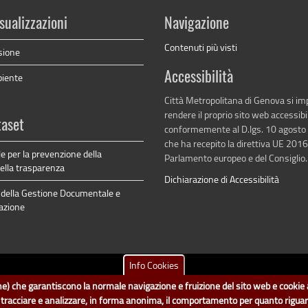
sualizzazioni
Navigazione
Contenuti più visti
sione
Accessibilità
biente
Città Metropolitana di Genova si i
rendere il proprio sito web accessibi
taset
conformemente al D.lgs. 10 agosto
che ha recepito la direttiva UE 201
e per la prevenzione della
Parlamento europeo e del Consiglio.
della trasparenza
Dichiarazione di Accessibilità
della Gestione Documentale e
azione
Info Cookies
tametropolitana.genova.it
è il progetto "Open Data" della
Città Metropolitana d
ione) che garantiscono la normale navigazione e fruizione del sito web e cookie a
no a cura del Servizio Sistemi Informativi. Ogni Direzione è responsabile per la p
i tracciare e analizzare, in forma anonima, il comportamento per quanto rigua