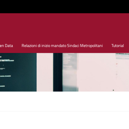
en Data
Relazioni di inizio mandato Sindaci Metropolitani
Tutorial