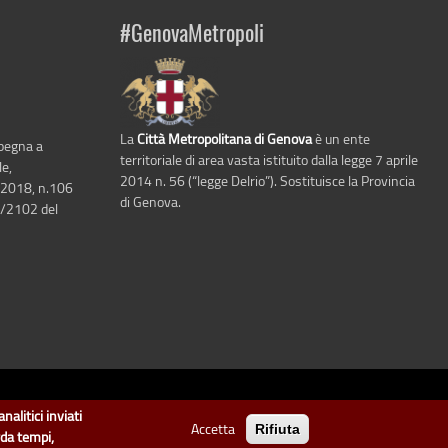
#GenovaMetropoli
La
Città Metropolitana di Genova
è un ente
mpegna a
territoriale di area vasta istituito dalla legge 7 aprile
le,
2014 n. 56 (“legge Delrio”). Sostituisce la Provincia
 2018, n.106
di Genova.
6/2102 del
i Genova
.
nalitici inviati
Accetta
Rifiuta
arte di "dati" e "dataset".
rda tempi,