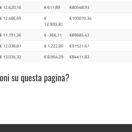
€ 12.620,16
€ 617,89
€80548.93
€ 12.486,69
€
€100070.34
12.900,30
€ 11.791,36
€ -366,71
€89685.43
€ 12.038,87
€ 1.222,00
€91521.67
€ 13.035,32
€ 8.964,29
€84411.83
ioni su questa pagina?