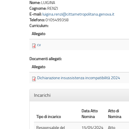
Nome:
LUIGINA
Cognome:
RENZI
E-mail:
luigina.renzi@cittametropolitana.genova.it
Telefono:
0105499358
Curriculum:
Allegato
cv
Documenti allegati:
Allegato
Dichiarazione insussistenza incompatibilità 2024
Nascondi
Incarichi
Data Atto
Atto di
Tipo di incarico
Nomina
Nomina
Responsabile del
15/05/2024
Atto