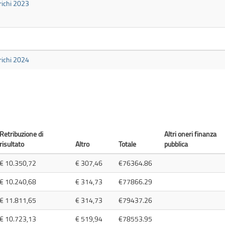
richi 2023
richi 2024
Retribuzione di
Altri oneri finanza
risultato
Altro
Totale
pubblica
€ 10.350,72
€ 307,46
€76364.86
€ 10.240,68
€ 314,73
€77866.29
€ 11.811,65
€ 314,73
€79437.26
€ 10.723,13
€ 519,94
€78553.95