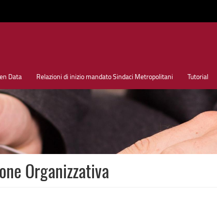
en Data
Relazioni di inizio mandato Sindaci Metropolitani
Tutorial
one Organizzativa