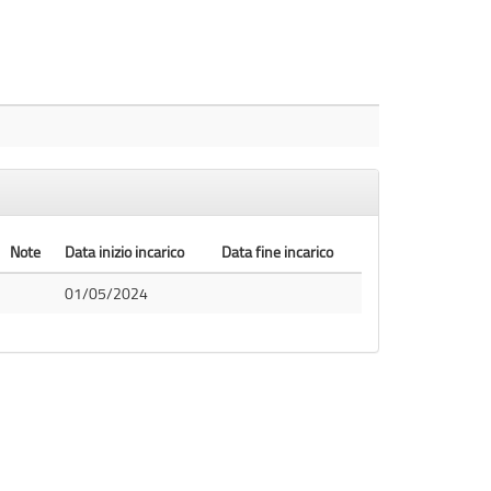
Note
Data inizio incarico
Data fine incarico
01/05/2024