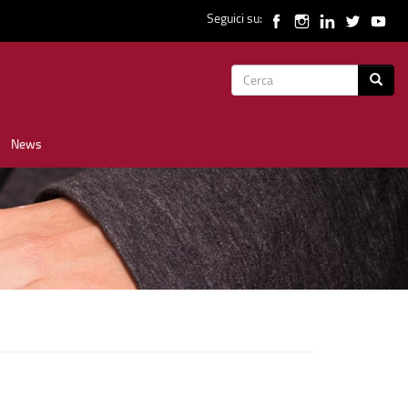
Seguici su:
Form
Cerca
di
News
ricerca