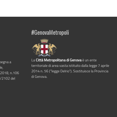
#GenovaMetropoli
La
Città Metropolitana di Genova
è un ente
mpegna a
territoriale di area vasta istituito dalla legge 7 aprile
le,
2014 n. 56 (“legge Delrio”). Sostituisce la Provincia
 2018, n.106
di Genova.
6/2102 del