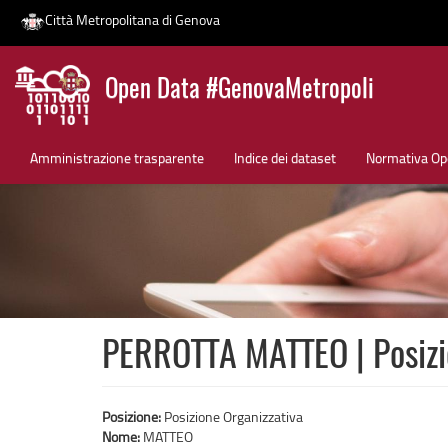
Città Metropolitana di Genova
Salta
Open Data #GenovaMetropoli
al
contenuto
News
principale
Amministrazione trasparente
Indice dei dataset
Normativa Op
PERROTTA MATTEO | Posizi
Posizione:
Posizione Organizzativa
Nome:
MATTEO