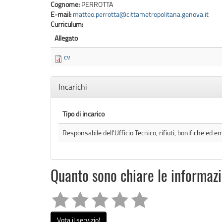
Cognome:
PERROTTA
E-mail:
matteo.perrotta@cittametropolitana.genova.it
Curriculum:
Allegato
cv
Nascondi
Incarichi
Tipo di incarico
Responsabile dell'Ufficio Tecnico, rifiuti, bonifiche ed 
Quanto sono chiare le informaz
Vota il servizio!