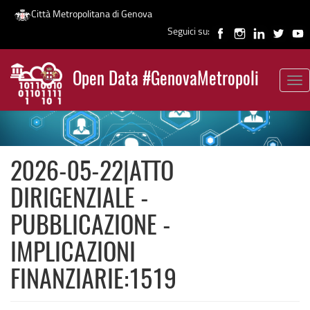
Città Metropolitana di Genova
Seguici su:
Salta
al
Open Data #GenovaMetropoli
contenuto
Tog
News
principale
nav
2026-05-22|ATTO
DIRIGENZIALE -
PUBBLICAZIONE -
IMPLICAZIONI
FINANZIARIE:1519