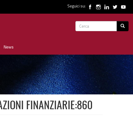
Seguici su:
Form
Cerca
di
News
ricerca
AZIONI FINANZIARIE:860