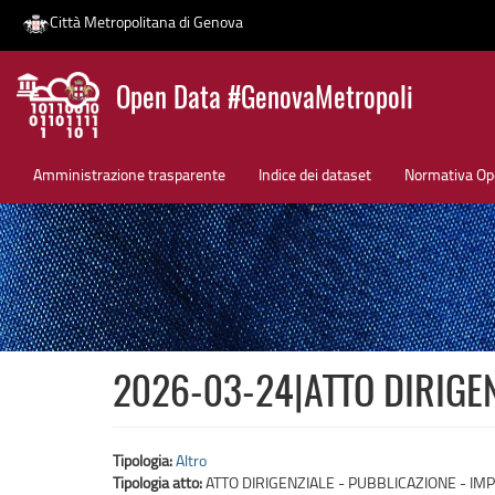
Città Metropolitana di Genova
Salta
Open Data #GenovaMetropoli
al
contenuto
News
principale
Amministrazione trasparente
Indice dei dataset
Normativa Op
2026-03-24|ATTO DIRIGEN
Tipologia:
Altro
Tipologia atto:
ATTO DIRIGENZIALE - PUBBLICAZIONE - IMP