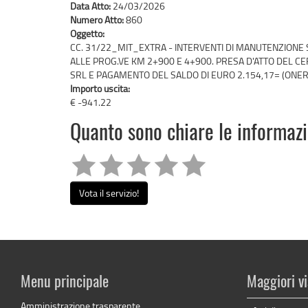
Data Atto:
24/03/2026
Numero Atto:
860
Oggetto:
CC. 31/22_MIT_EXTRA - INTERVENTI DI MANUTENZIONE S
ALLE PROG.VE KM 2+900 E 4+900. PRESA D'ATTO DEL C
SRL E PAGAMENTO DEL SALDO DI EURO 2.154,17= (ONER
Importo uscita:
€ -941.22
Quanto sono chiare le informaz
Vota il servizio!
Menu principale
Maggiori vi
Amministrazione trasparente