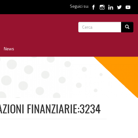
Seguici su:
Form
Cerca
di
News
ricerca
AZIONI FINANZIARIE:3234