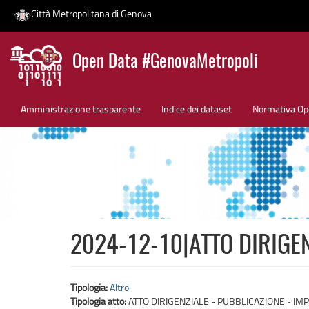
Città Metropolitana di Genova
Salta
Open Data #GenovaMetropoli
al
contenuto
News
principale
Amministrazione trasparente
Indice dei dataset
Normativa Op
2024-12-10|ATTO DIRIGEN
Tipologia:
Altro
Tipologia atto:
ATTO DIRIGENZIALE - PUBBLICAZIONE - IMP