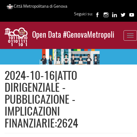
Città Metropolitana di Genova
Seguici su:
Salta
al
Open Data #GenovaMetropoli
contenuto
Tog
News
principale
nav
2024-10-16|ATTO
DIRIGENZIALE -
PUBBLICAZIONE -
IMPLICAZIONI
FINANZIARIE:2624