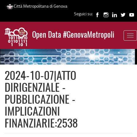
Città Metropolitana di Genova
Seguici su:
Salta
al
Open Data #GenovaMetropoli
contenuto
Tog
News
principale
nav
2024-10-07|ATTO
DIRIGENZIALE -
PUBBLICAZIONE -
IMPLICAZIONI
FINANZIARIE:2538