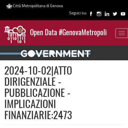
Città Metropolitana di Genova
Seguici su:
Salta
al
Open Data #GenovaMetropoli
contenuto
Tog
News
principale
nav
2024-10-02|ATTO
DIRIGENZIALE -
PUBBLICAZIONE -
IMPLICAZIONI
FINANZIARIE:2473