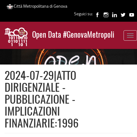
Città Metropolitana di Genova
Seguici su:
Salta
al
Open Data #GenovaMetropoli
contenuto
Tog
News
principale
nav
2024-07-29|ATTO
DIRIGENZIALE -
PUBBLICAZIONE -
IMPLICAZIONI
FINANZIARIE:1996