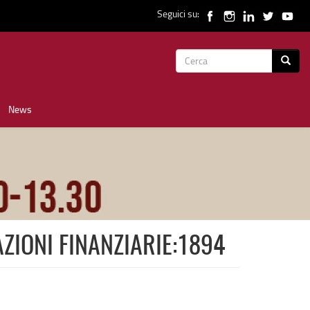
Seguici su:
Form
Cerca
di
News
ricerca
AZIONI FINANZIARIE:1894