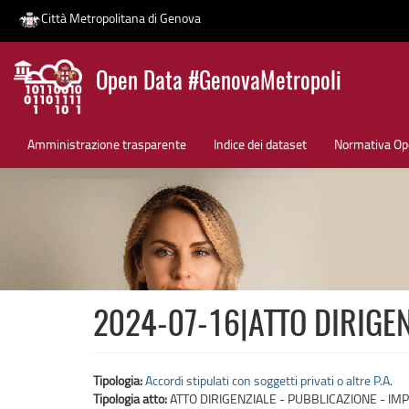
Città Metropolitana di Genova
Salta
Open Data #GenovaMetropoli
al
contenuto
News
principale
Amministrazione trasparente
Indice dei dataset
Normativa Op
2024-07-16|ATTO DIRIGEN
Tipologia:
Accordi stipulati con soggetti privati o altre P.A.
Tipologia atto:
ATTO DIRIGENZIALE - PUBBLICAZIONE - IMP