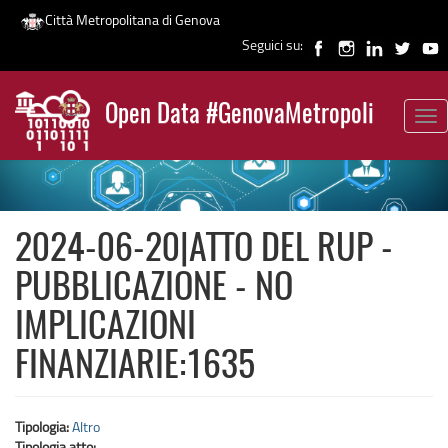
Città Metropolitana di Genova
Seguici su:
Salta
al
Open Data #GenovaMetropoli
contenuto
Tog
News
principale
nav
2024-06-20|ATTO DEL RUP -
PUBBLICAZIONE - NO
IMPLICAZIONI
FINANZIARIE:1635
Tipologia:
Altro
Tipologia atto: