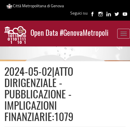
Città Metropolitana di Genova
Seguici su:
Salta
al
Open Data #GenovaMetropoli
contenuto
Tog
News
principale
nav
2024-05-02|ATTO
DIRIGENZIALE -
PUBBLICAZIONE -
IMPLICAZIONI
FINANZIARIE:1079