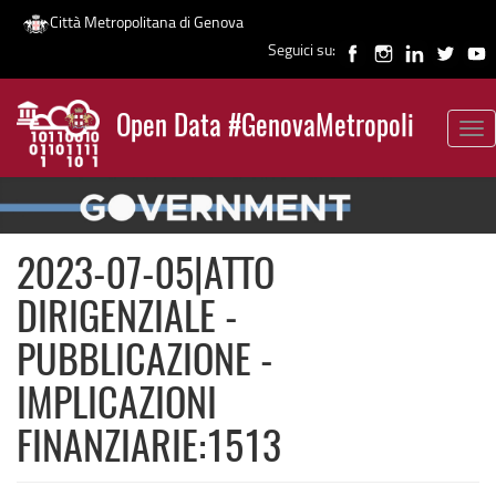
Città Metropolitana di Genova
Seguici su:
Salta
al
Open Data #GenovaMetropoli
contenuto
Tog
News
principale
nav
2023-07-05|ATTO
DIRIGENZIALE -
PUBBLICAZIONE -
IMPLICAZIONI
FINANZIARIE:1513