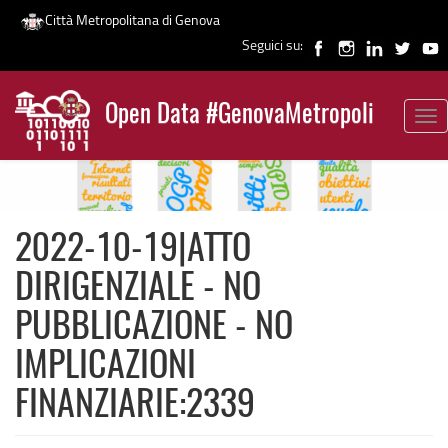
Città Metropolitana di Genova
Seguici su:
Salta
al
Open Data #GenovaMetropoli
contenuto
Tog
News
principale
nav
2022-10-19|ATTO
DIRIGENZIALE - NO
PUBBLICAZIONE - NO
IMPLICAZIONI
FINANZIARIE:2339