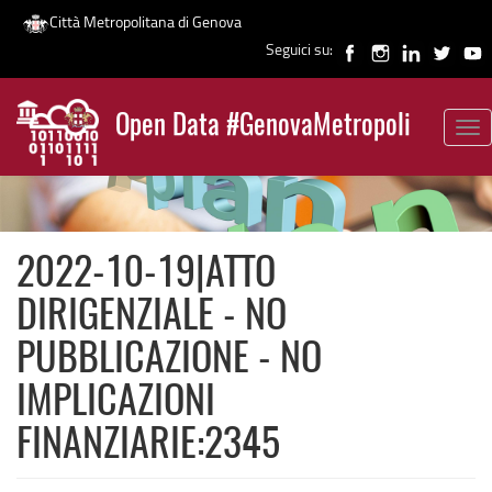
Città Metropolitana di Genova
Seguici su:
Salta
al
Open Data #GenovaMetropoli
contenuto
Tog
News
principale
nav
2022-10-19|ATTO
DIRIGENZIALE - NO
PUBBLICAZIONE - NO
IMPLICAZIONI
FINANZIARIE:2345