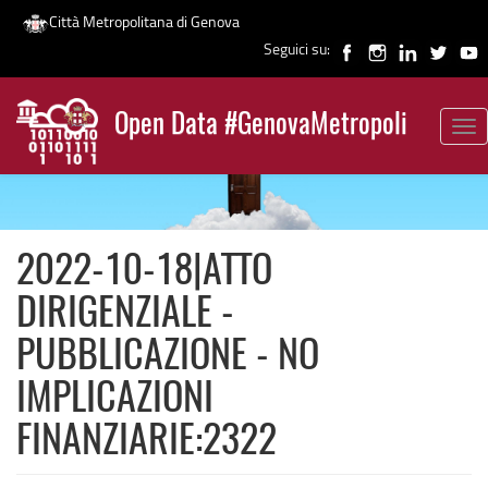
Città Metropolitana di Genova
Seguici su:
Salta
al
Open Data #GenovaMetropoli
contenuto
Tog
News
principale
nav
2022-10-18|ATTO
DIRIGENZIALE -
PUBBLICAZIONE - NO
IMPLICAZIONI
FINANZIARIE:2322