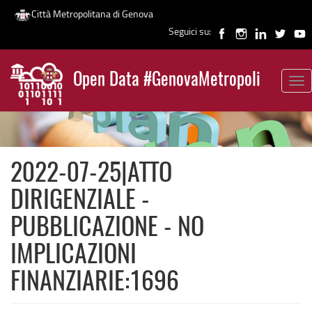
Città Metropolitana di Genova
Seguici su:
Salta
al
Open Data #GenovaMetropoli
contenuto
Tog
News
principale
nav
2022-07-25|ATTO
DIRIGENZIALE -
PUBBLICAZIONE - NO
IMPLICAZIONI
FINANZIARIE:1696