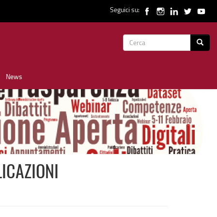
Seguici su:
Form
Cerca
di
News
ricerca
LICAZIONI