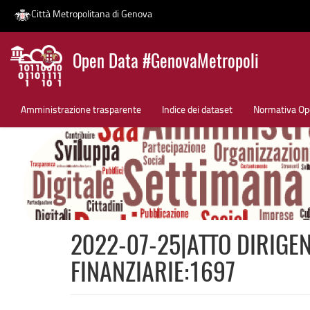
Città Metropolitana di Genova
Salta
Open Data #GenovaMetropoli
al
contenuto
News
principale
Amministrazione trasparente
Indice dei dataset
Normativa Op
2022-07-25|ATTO DIRIGEN
FINANZIARIE:1697