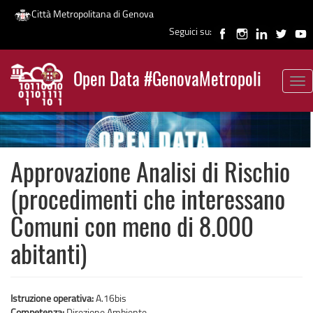
Città Metropolitana di Genova
Seguici su:
Salta
al
Open Data #GenovaMetropoli
contenuto
Tog
News
principale
nav
Approvazione Analisi di Rischio
(procedimenti che interessano
Comuni con meno di 8.000
abitanti)
Istruzione operativa:
A.16bis
Competenza:
Direzione Ambiente