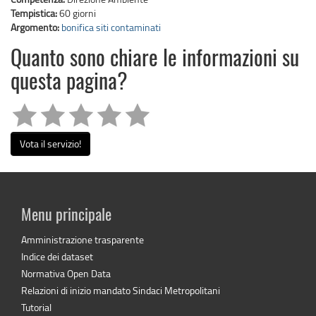
Tempistica:
60 giorni
Argomento:
bonifica siti contaminati
Quanto sono chiare le informazioni su
questa pagina?
Vota il servizio!
Menu principale
Amministrazione trasparente
Indice dei dataset
Normativa Open Data
Relazioni di inizio mandato Sindaci Metropolitani
Tutorial