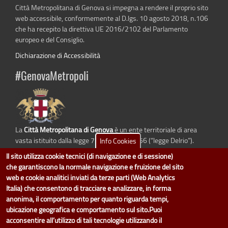
Città Metropolitana di Genova si impegna a rendere il proprio sito
web accessibile, conformemente al D.lgs. 10 agosto 2018, n.106
che ha recepito la direttiva UE 2016/2102 del Parlamento
europeo e del Consiglio.
Dichiarazione di Accessibilità
#GenovaMetropoli
La
Città Metropolitana di Genova
è un ente territoriale di area
vasta istituito dalla legge 7 aprile 2014 n. 56 (“legge Delrio”).
Info Cookies
Sostituisce la Provincia di Genova.
Il sito utilizza cookie tecnici (di navigazione e di sessione)
che garantiscono la normale navigazione e fruizione del sito
web e cookie analitici inviati da terze parti (Web Analytics
Italia) che consentono di tracciare e analizzare, in forma
dati.cittametropolitana.genova.it
è il progetto "Open Data" della
Città
anonima, il comportamento per quanto riguarda tempi,
Metropolitana di Genova
.
ubicazione geografica e comportamento sul sito.Puoi
Il design e la gestione sono a cura del Servizio Sistemi Informativi. Ogni
acconsentire all’utilizzo di tali tecnologie utilizzando il
Direzione è responsabile per la parte di "dati" e "dataset".