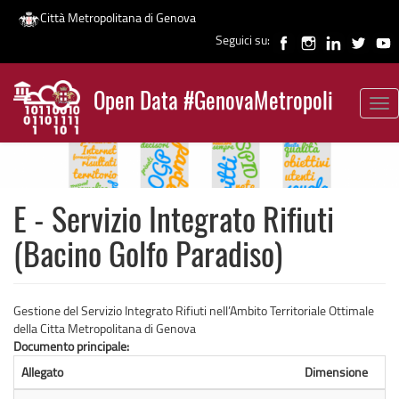
Città Metropolitana di Genova
Seguici su:
Salta
al
Open Data #GenovaMetropoli
contenuto
Tog
News
principale
nav
E - Servizio Integrato Rifiuti
(Bacino Golfo Paradiso)
Gestione del Servizio Integrato Rifiuti nell’Ambito Territoriale Ottimale
della Citta Metropolitana di Genova
Documento principale:
Allegato
Dimensione