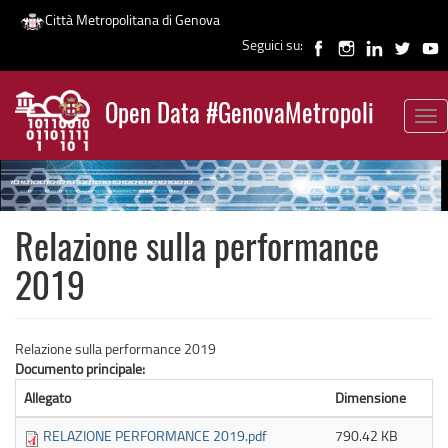
Città Metropolitana di Genova
Seguici su:
Salta
al
Open Data #GenovaMetropoli
contenuto
Tog
News
principale
nav
Relazione sulla performance
2019
Relazione sulla performance 2019
Documento principale:
Allegato
Dimensione
RELAZIONE PERFORMANCE 2019.pdf
790.42 KB