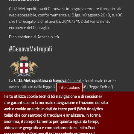
Città Metropolitana di Genova si impegna a rendere il proprio sito
web accessibile, conformemente al D.lgs. 10 agosto 2018, n.106
che ha recepito la direttiva UE 2016/2102 del Parlamento
europeo e del Consiglio.
Dichiarazione di Accessibilità
#GenovaMetropoli
La
Città Metropolitana di Genova
è un ente territoriale di area
vasta istituito dalla legge 7 aprile 2014 n. 56 (“legge Delrio”).
Info Cookies
Sostituisce la Provincia di Genova.
Il sito utilizza cookie tecnici (di navigazione e di sessione)
che garantiscono la normale navigazione e fruizione del sito
web e cookie analitici inviati da terze parti (Web Analytics
Italia) che consentono di tracciare e analizzare, in forma
dati.cittametropolitana.genova.it
è il progetto "Open Data" della
Città
anonima, il comportamento per quanto riguarda tempi,
Metropolitana di Genova
.
ubicazione geografica e comportamento sul sito.Puoi
Il design e la gestione sono a cura del Servizio Sistemi Informativi. Ogni
acconsentire all’utilizzo di tali tecnologie utilizzando il