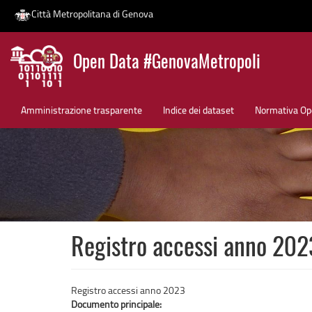
Città Metropolitana di Genova
Salta
Open Data #GenovaMetropoli
al
contenuto
News
principale
Amministrazione trasparente
Indice dei dataset
Normativa Op
Registro accessi anno 202
Registro accessi anno 2023
Documento principale: