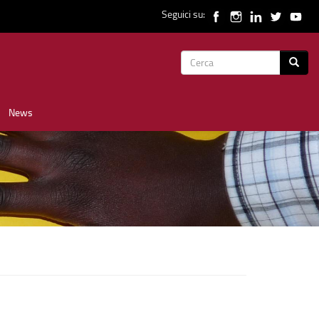
Seguici su:
Form
Cerca
di
News
ricerca