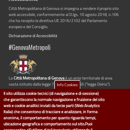
Città Metropolitana di Genova si impegna a rendere il proprio sito
web accessibile, conformemente al D.lgs. 10 agosto 2018, n.106
che ha recepito la direttiva UE 2016/2102 del Parlamento
europeo e del Consiglio.
Dichiarazione di Accessibilità
#GenovaMetropoli
La
Città Metropolitana di Genova
è un ente territoriale di area
vasta istituito dalla legge 7 aprile 2014 n. 56 (“legge Delrio”).
Info Cookies
Sostituisce la Provincia di Genova.
Il sito utilizza cookie tecnici (di navigazione e di sessione)
che garantiscono la normale navigazione e fruizione del sito
web e cookie analitici inviati da terze parti (Web Analytics
Italia) che consentono di tracciare e analizzare, in forma
dati.cittametropolitana.genova.it
è il progetto "Open Data" della
Città
anonima, il comportamento per quanto riguarda tempi,
Metropolitana di Genova
.
ubicazione geografica e comportamento sul sito.Puoi
Il design e la gestione sono a cura del Servizio Sistemi Informativi. Ogni
acconsentire all’utilizzo di tali tecnologie utilizzando il