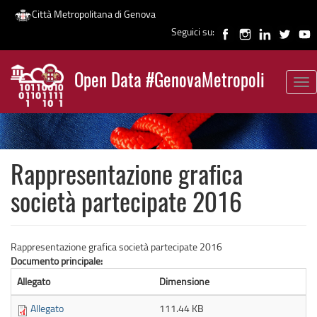
Città Metropolitana di Genova
Seguici su:
Salta
al
Open Data #GenovaMetropoli
contenuto
Tog
News
principale
nav
Rappresentazione grafica
società partecipate 2016
Rappresentazione grafica società partecipate 2016
Documento principale:
Allegato
Dimensione
Allegato
111.44 KB