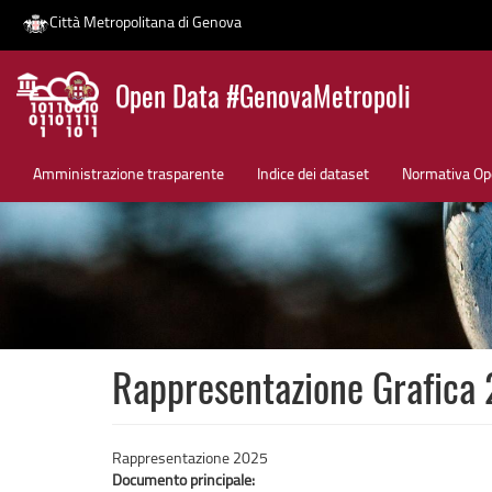
Città Metropolitana di Genova
Salta
Open Data #GenovaMetropoli
al
contenuto
News
principale
Amministrazione trasparente
Indice dei dataset
Normativa Op
Rappresentazione Grafica
Rappresentazione 2025
Documento principale: