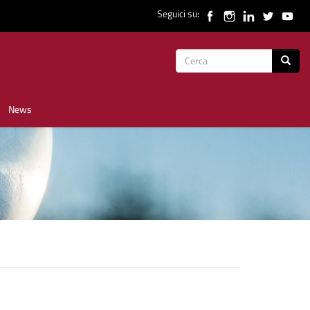
Seguici su:
Form
Cerca
di
News
ricerca