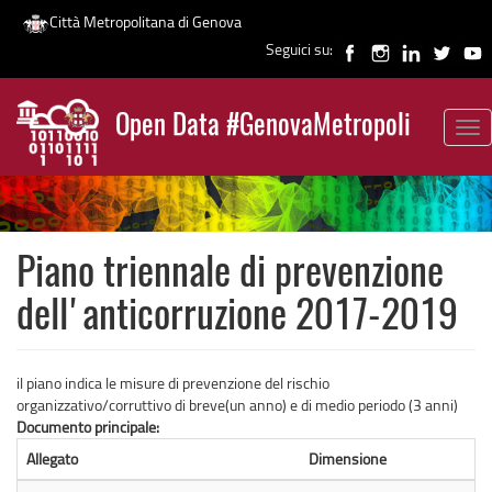
Città Metropolitana di Genova
Seguici su:
Salta
al
Open Data #GenovaMetropoli
contenuto
Tog
News
principale
nav
Piano triennale di prevenzione
dell'anticorruzione 2017-2019
il piano indica le misure di prevenzione del rischio
organizzativo/corruttivo di breve(un anno) e di medio periodo (3 anni)
Documento principale:
Allegato
Dimensione