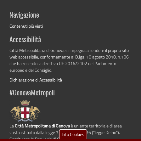
Navigazione
Contenuti più visti
Accessibilità
Città Metropolitana di Genova si impegna a rendere il proprio sito
web accessibile, conformemente al D.lgs. 10 agosto 2018, n.106
che ha recepito la direttiva UE 2016/2102 del Parlamento
europeo e del Consiglio.
Dichiarazione di Accessibilità
#GenovaMetropoli
La
Città Metropolitana di Genova
è un ente territoriale di area
vasta istituito dalla legge 7 aprile 2014 n. 56 (“legge Delrio”).
Info Cookies
Sostituisce la Provincia di Genova.