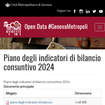
Città Metropolitana di Genova
Seguici su:
Salta
al
Open Data #GenovaMetropoli
contenuto
Tog
News
principale
nav
Piano degli indicatori di bilancio
consuntivo 2024
Piano degli indicatori di bilancio consuntivo 2024
Documento principale:
Allegato
Dimensione
piano degli indicatori di bilancio
1.48 MB