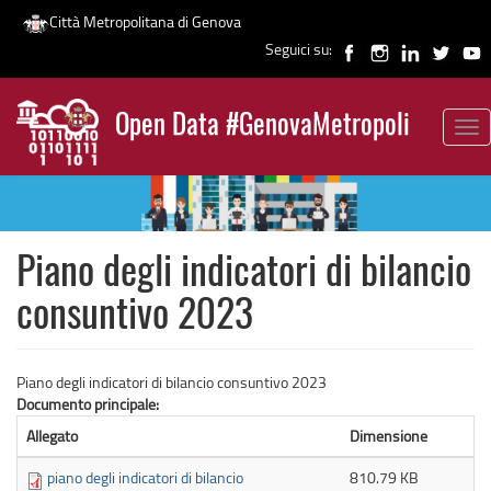
Città Metropolitana di Genova
Seguici su:
Salta
al
Open Data #GenovaMetropoli
contenuto
Tog
News
principale
nav
Piano degli indicatori di bilancio
consuntivo 2023
Piano degli indicatori di bilancio consuntivo 2023
Documento principale:
Allegato
Dimensione
piano degli indicatori di bilancio
810.79 KB