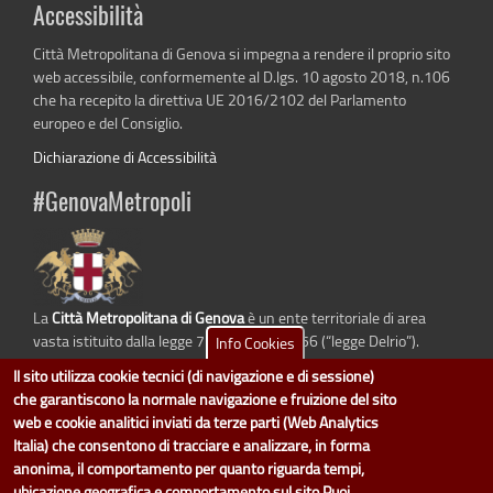
Accessibilità
Città Metropolitana di Genova si impegna a rendere il proprio sito
web accessibile, conformemente al D.lgs. 10 agosto 2018, n.106
che ha recepito la direttiva UE 2016/2102 del Parlamento
europeo e del Consiglio.
Dichiarazione di Accessibilità
#GenovaMetropoli
La
Città Metropolitana di Genova
è un ente territoriale di area
vasta istituito dalla legge 7 aprile 2014 n. 56 (“legge Delrio”).
Info Cookies
Sostituisce la Provincia di Genova.
Il sito utilizza cookie tecnici (di navigazione e di sessione)
che garantiscono la normale navigazione e fruizione del sito
web e cookie analitici inviati da terze parti (Web Analytics
Italia) che consentono di tracciare e analizzare, in forma
dati.cittametropolitana.genova.it
è il progetto "Open Data" della
Città
anonima, il comportamento per quanto riguarda tempi,
Metropolitana di Genova
.
ubicazione geografica e comportamento sul sito.Puoi