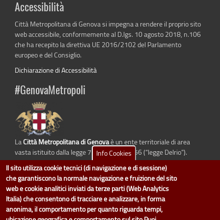
Accessibilità
Città Metropolitana di Genova si impegna a rendere il proprio sito
web accessibile, conformemente al D.lgs. 10 agosto 2018, n.106
che ha recepito la direttiva UE 2016/2102 del Parlamento
europeo e del Consiglio.
Dichiarazione di Accessibilità
#GenovaMetropoli
La
Città Metropolitana di Genova
è un ente territoriale di area
vasta istituito dalla legge 7 aprile 2014 n. 56 (“legge Delrio”).
Info Cookies
Sostituisce la Provincia di Genova.
Il sito utilizza cookie tecnici (di navigazione e di sessione)
che garantiscono la normale navigazione e fruizione del sito
web e cookie analitici inviati da terze parti (Web Analytics
Italia) che consentono di tracciare e analizzare, in forma
dati.cittametropolitana.genova.it
è il progetto "Open Data" della
Città
anonima, il comportamento per quanto riguarda tempi,
Metropolitana di Genova
.
ubicazione geografica e comportamento sul sito.Puoi