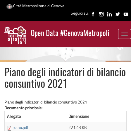
Città Metropolitana di Genova
Seguici su:
Salta
al
Open Data #GenovaMetropoli
contenuto
Tog
News
principale
nav
Piano degli indicatori di bilancio
consuntivo 2021
Piano degli indicatori di bilancio consuntivo 2021
Documento principale:
Allegato
Dimensione
piano.pdf
221.43 KB