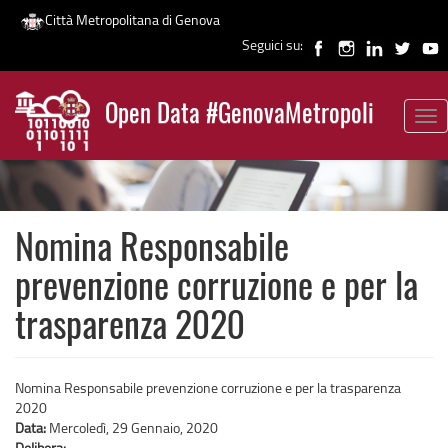
Città Metropolitana di Genova
Seguici su:
Salta
al
Open Data #GenovaMetropoli
contenuto
Tog
News
principale
nav
Nomina Responsabile
prevenzione corruzione e per la
trasparenza 2020
Nomina Responsabile prevenzione corruzione e per la trasparenza
2020
Data:
Mercoledì, 29 Gennaio, 2020
Delibera: