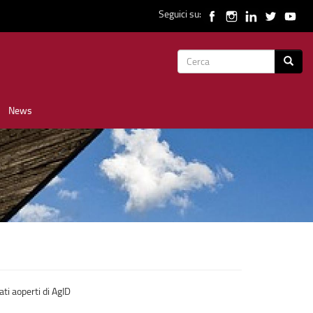
Seguici su:
Form
Cerca
di
News
ricerca
ati aoperti di AgID