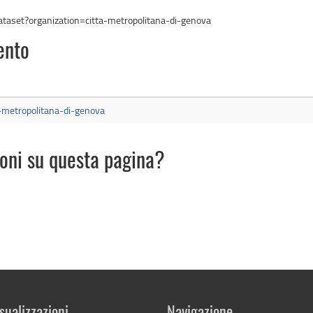
ataset?organization=citta-metropolitana-di-genova
ento
a-metropolitana-di-genova
ioni su questa pagina?
sualizzazioni
Navigazione