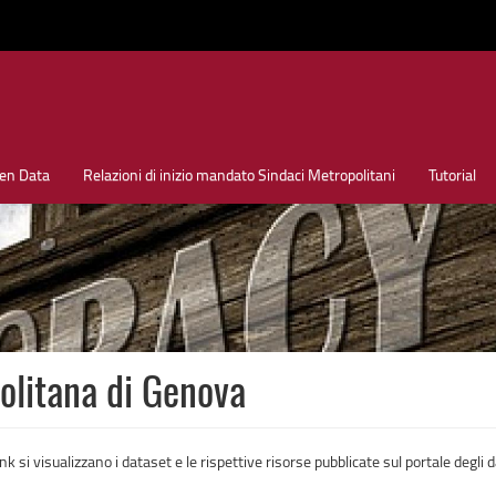
en Data
Relazioni di inizio mandato Sindaci Metropolitani
Tutorial
politana di Genova
si visualizzano i dataset e le rispettive risorse pubblicate sul portale degli d