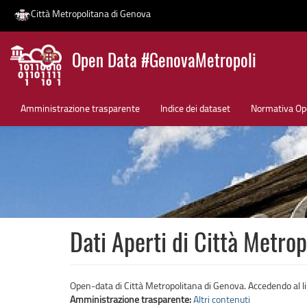
Città Metropolitana di Genova
Salta
Open Data #GenovaMetropoli
al
contenuto
News
principale
Amministrazione trasparente
Indice dei dataset
Normativa Op
Dati Aperti di Città Metro
Open-data di Città Metropolitana di Genova. Accedendo al link 
Amministrazione trasparente:
Altri contenuti