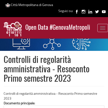
Città Metropolitana di Genova
Seguici su:
Salta
al
Open Data #GenovaMetropoli
contenuto
Tog
News
principale
nav
Controlli di regolarità
amministrativa - Resoconto
Primo semestre 2023
Controlli di regolarità amministrativa - Resoconto Primo semestre
2023
Documento principale: