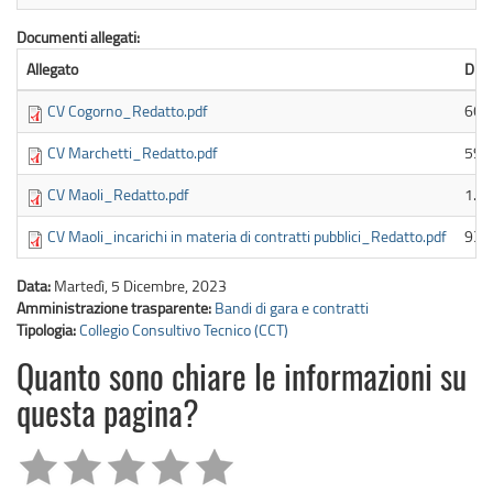
Documenti allegati:
Allegato
Dim
CV Cogorno_Redatto.pdf
669
CV Marchetti_Redatto.pdf
592
CV Maoli_Redatto.pdf
1.2
CV Maoli_incarichi in materia di contratti pubblici_Redatto.pdf
93.
Data:
Martedì, 5 Dicembre, 2023
Amministrazione trasparente:
Bandi di gara e contratti
Tipologia:
Collegio Consultivo Tecnico (CCT)
Quanto sono chiare le informazioni su
questa pagina?