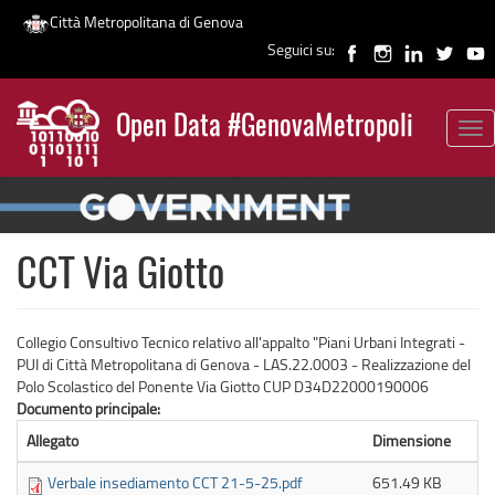
Città Metropolitana di Genova
Seguici su:
Salta
al
Open Data #GenovaMetropoli
contenuto
Tog
News
principale
nav
CCT Via Giotto
Collegio Consultivo Tecnico relativo all'appalto "Piani Urbani Integrati -
PUI di Città Metropolitana di Genova - LAS.22.0003 - Realizzazione del
Polo Scolastico del Ponente Via Giotto CUP D34D22000190006
Documento principale:
Allegato
Dimensione
Verbale insediamento CCT 21-5-25.pdf
651.49 KB