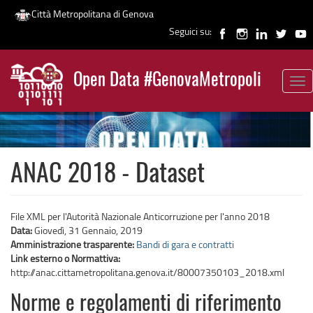
Città Metropolitana di Genova
Seguici su:
Salta
al
Open Data #GenovaMetropoli
contenuto
Tog
News
principale
nav
ANAC 2018 - Dataset
File XML per l'Autorità Nazionale Anticorruzione per l'anno 2018
Data:
Giovedì, 31 Gennaio, 2019
Amministrazione trasparente:
Bandi di gara e contratti
Link esterno o Normattiva:
http://anac.cittametropolitana.genova.it/80007350103_2018.xml
Norme e regolamenti di riferimento