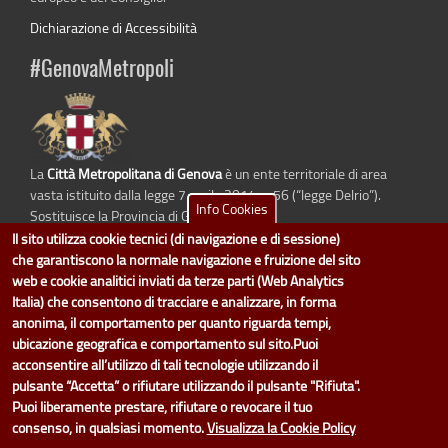
Dichiarazione di Accessibilità
#GenovaMetropoli
La
Città Metropolitana di Genova
è un ente territoriale di area
vasta istituito dalla legge 7 aprile 2014 n. 56 (“legge Delrio”).
Info Cookies
Sostituisce la Provincia di Genova.
Il sito utilizza cookie tecnici (di navigazione e di sessione)
che garantiscono la normale navigazione e fruizione del sito
web e cookie analitici inviati da terze parti (Web Analytics
dati.cittametropolitana.genova.it
è il progetto "Open Data" della
Città
Italia) che consentono di tracciare e analizzare, in forma
Metropolitana di Genova
.
anonima, il comportamento per quanto riguarda tempi,
Il design e la gestione sono a cura del Servizio Sistemi Informativi. Ogni
ubicazione geografica e comportamento sul sito.Puoi
Direzione è responsabile per la parte di "dati" e "dataset".
acconsentire all’utilizzo di tali tecnologie utilizzando il
accedi (area riservata)
|
contatti
|
privacy
|
Statistiche
|
pulsante “Accetta” o rifiutare utilizzando il pulsante "Rifiuta".
Puoi liberamente prestare, rifiutare o revocare il tuo
consenso, in qualsiasi momento.
Visualizza la Cookie Policy