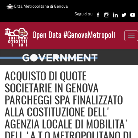
Città Metropolitana di Genova
Seguici su:
Salta
al
Open Data #GenovaMetropoli
contenuto
Tog
News
principale
nav
ACQUISTO DI QUOTE
SOCIETARIE IN GENOVA
PARCHEGGI SPA FINALIZZATO
ALLA COSTITUZIONE DELL'
AGENZIA LOCALE DI MOBILITA'
DELL 'A.T.O METROPOLITANO DI