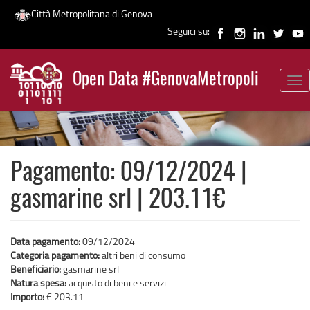
Città Metropolitana di Genova
Seguici su:
Salta
al
Open Data #GenovaMetropoli
contenuto
Tog
News
principale
nav
Pagamento: 09/12/2024 |
gasmarine srl | 203.11€
Data pagamento:
09/12/2024
Categoria pagamento:
altri beni di consumo
Beneficiario:
gasmarine srl
Natura spesa:
acquisto di beni e servizi
Importo:
€ 203.11