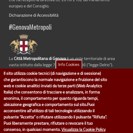
europeo e del Consiglio.
Dichiarazione di Accessibilità
#GenovaMetropoli
La
Città Metropolitana di Genova
è un ente territoriale di area
Info Cookies
vasta istituito dalla legge 7 aprile 2014 n. 56 (“legge Delrio”).
Sostituisce la Provincia di Genova.
Il sito utilizza cookie tecnici (di navigazione e di sessione)
che garantiscono la normale navigazione e fruizione del sito
web e cookie analitici inviati da terze parti (Web Analytics
Italia) che consentono di tracciare e analizzare, in forma
dati.cittametropolitana.genova.it
è il progetto "Open Data" della
Città
anonima, il comportamento per quanto riguarda tempi,
Metropolitana di Genova
.
ubicazione geografica e comportamento sul sito.Puoi
Il design e la gestione sono a cura del Servizio Sistemi Informativi. Ogni
acconsentire all’utilizzo di tali tecnologie utilizzando il
Direzione è responsabile per la parte di "dati" e "dataset".
pulsante “Accetta” o rifiutare utilizzando il pulsante "Rifiuta".
accedi (area riservata)
|
contatti
|
privacy
|
Statistiche
|
Puoi liberamente prestare, rifiutare o revocare il tuo
consenso, in qualsiasi momento.
Visualizza la Cookie Policy