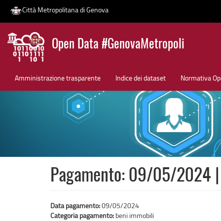
Città Metropolitana di Genova
Salta
Open Data #GenovaMetropoli
al
contenuto
News
principale
Amministrazione trasparente
Indice dei dataset
Normativa Op
Pagamento: 09/05/2024 | i
Data pagamento:
09/05/2024
Categoria pagamento:
beni immobili