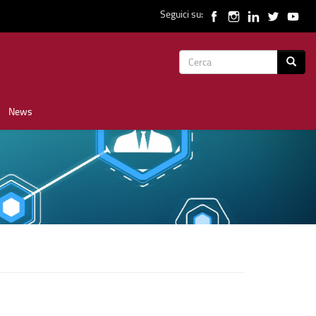
Seguici su:
Form
Cerca
di
News
ricerca