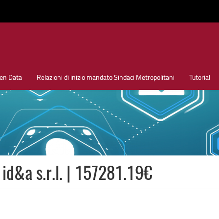
en Data
Relazioni di inizio mandato Sindaci Metropolitani
Tutorial
d&a s.r.l. | 157281.19€