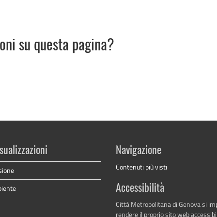
ioni su questa pagina?
sualizzazioni
Navigazione
Contenuti più visti
sione
Accessibilità
biente
Città Metropolitana di Genova si i
rendere il proprio sito web accessibi