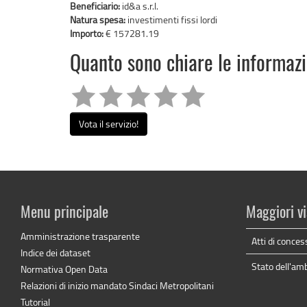
Beneficiario:
id&a s.r.l.
Natura spesa:
investimenti fissi lordi
Importo:
€ 157281.19
Quanto sono chiare le informaz
Vota il servizio!
Menu principale
Maggiori vi
Amministrazione trasparente
Atti di conces
Indice dei dataset
Stato dell'am
Normativa Open Data
Relazioni di inizio mandato Sindaci Metropolitani
Tutorial