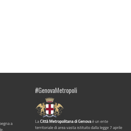
#GenovaMetropoli
La
Città Metropolitana di Genova
è un ente
mpegna a
territoriale di area vasta istituito dalla legge 7 aprile
le,