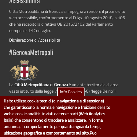
Accessibilità
Città Metropolitana di Genova si impegna a rendere il proprio sito
web accessibile, conformemente al D.lgs. 10 agosto 2018, n.106
che ha recepito la direttiva UE 2016/2102 del Parlamento
europeo e del Consiglio.
Dichiarazione di Accessibilità
#GenovaMetropoli
La
Città Metropolitana di Genova
è un ente territoriale di area
vasta istituito dalla legge 7 aprile 2014 n. 56 (“legge Delrio”).
Info Cookies
Sostituisce la Provincia di Genova.
Il sito utilizza cookie tecnici (di navigazione e di sessione)
che garantiscono la normale navigazione e fruizione del sito
web e cookie analitici inviati da terze parti (Web Analytics
Italia) che consentono di tracciare e analizzare, in forma
dati.cittametropolitana.genova.it
è il progetto "Open Data" della
Città
anonima, il comportamento per quanto riguarda tempi,
Metropolitana di Genova
.
ubicazione geografica e comportamento sul sito.Puoi
Il design e la gestione sono a cura del Servizio Sistemi Informativi. Ogni