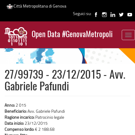
Città Metropolitana di Genova
Seguici su:
Salta
al
Open Data #GenovaMetropoli
contenuto
Tog
News
principale
nav
27/99739 - 23/12/2015 - Avv.
Gabriele Pafundi
Anno:
2 015
Beneficiario:
Avv. Gabriele Pafundi
Ragione incarico:
Patrocinio legale
Data inizio:
23/12/2015
Compenso lordo:
€ 2 188.68