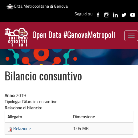
Città Metropolitana di Genova
Seguici su:
Salta
al
Open Data #GenovaMetropoli
contenuto
Tog
News
principale
nav
Bilancio consuntivo
Anno:
2019
Tipologia:
Bilancio consuntivo
Relazione di bilancio:
Allegato
Dimensione
Relazione
1.04 MB