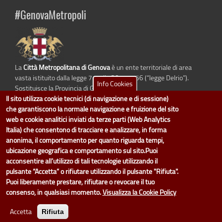
#GenovaMetropoli
La
Città Metropolitana di Genova
è un ente territoriale di area
vasta istituito dalla legge 7 aprile 2014 n. 56 (“legge Delrio”).
Info Cookies
Sostituisce la Provincia di Genova.
Il sito utilizza cookie tecnici (di navigazione e di sessione)
che garantiscono la normale navigazione e fruizione del sito
web e cookie analitici inviati da terze parti (Web Analytics
Italia) che consentono di tracciare e analizzare, in forma
dati.cittametropolitana.genova.it
è il progetto "Open Data" della
Città
anonima, il comportamento per quanto riguarda tempi,
Metropolitana di Genova
.
Il design e la gestione sono a cura del Servizio Sistemi Informativi. Ogni
ubicazione geografica e comportamento sul sito.Puoi
Direzione è responsabile per la parte di "dati" e "dataset".
acconsentire all’utilizzo di tali tecnologie utilizzando il
accedi (area riservata)
|
contatti
|
privacy
|
Statistiche
|
pulsante “Accetta” o rifiutare utilizzando il pulsante "Rifiuta".
Puoi liberamente prestare, rifiutare o revocare il tuo
consenso, in qualsiasi momento.
Visualizza la Cookie Policy
Accetta
Rifiuta