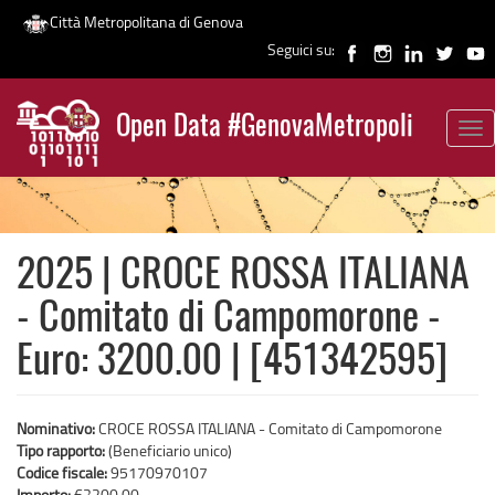
Città Metropolitana di Genova
Seguici su:
Salta
al
Open Data #GenovaMetropoli
contenuto
Tog
News
principale
nav
2025 | CROCE ROSSA ITALIANA
- Comitato di Campomorone -
Euro: 3200.00 | [451342595]
Nominativo:
CROCE ROSSA ITALIANA - Comitato di Campomorone
Tipo rapporto:
(Beneficiario unico)
Codice fiscale:
95170970107
Importo:
€3200,00