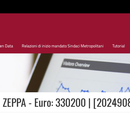
en Data
Relazioni di inizio mandato Sindaci Metropolitani
Tutorial
 ZEPPA - Euro: 330200 | [202490