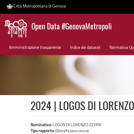
Città Metropolitana di Genova
Salta
Open Data #GenovaMetropoli
al
contenuto
News
principale
Amministrazione trasparente
Indice dei dataset
Normativa Op
2024 | LOGOS DI LORENZO
Nominativo:
LOGOS DI LORENZO ZEPPA
Tipo rapporto:
(Beneficiario unico)