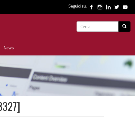
Seguici su:
Form
Cerca
di
News
ricerca
8327]