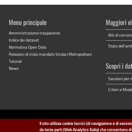
Menu principale
Maggiori vi
Amministrazione trasparente
Atti di conces
Indice dei dataset
Stato dell'am
Normativa Open Data
Relazioni di inizio mandato Sindaci Metropolitani
Tutorial
Scopri i da
News
Sanzioni per 
Criteri e Moda
dati.cit
Il sito utilizza cookie tecnici (di navigazione e di sess
Il design e la gestione so
da terze parti (Web Analytics Italia) che consentono d