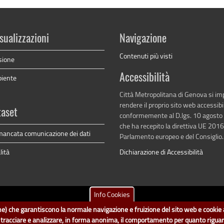
sualizzazioni
Navigazione
Contenuti più visti
sione
Accessibilità
biente
Città Metropolitana di Genova si i
rendere il proprio sito web accessibi
taset
conformemente al D.lgs. 10 agosto
che ha recepito la direttiva UE 201
mancata comunicazione dei dati
Parlamento europeo e del Consiglio.
lità
Dichiarazione di Accessibilità
Info Cookies
tametropolitana.genova.it
è il progetto "Open Data" della
Città Metropolitana d
ione) che garantiscono la normale navigazione e fruizione del sito web e cookie a
no a cura del Servizio Sistemi Informativi. Ogni Direzione è responsabile per la p
i tracciare e analizzare, in forma anonima, il comportamento per quanto rigua