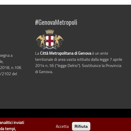
#GenovaMetropoli
La
Città Metropolitana di Genova
è un ente
mpegna a
territoriale di area vasta istituito dalla legge 7 aprile
le,
2014 n. 56 (“legge Delrio”). Sostituisce la Provincia
 2018, n.106
di Genova.
6/2102 del
i Genova
.
nalitici inviati
Accetta
Rifiuta
arte di "dati" e "dataset".
rda tempi,