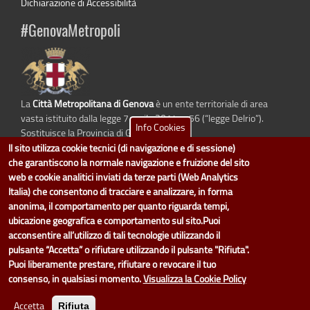
Dichiarazione di Accessibilità
#GenovaMetropoli
La
Città Metropolitana di Genova
è un ente territoriale di area
vasta istituito dalla legge 7 aprile 2014 n. 56 (“legge Delrio”).
Info Cookies
Sostituisce la Provincia di Genova.
Il sito utilizza cookie tecnici (di navigazione e di sessione)
che garantiscono la normale navigazione e fruizione del sito
web e cookie analitici inviati da terze parti (Web Analytics
Italia) che consentono di tracciare e analizzare, in forma
dati.cittametropolitana.genova.it
è il progetto "Open Data" della
Città
Metropolitana di Genova
.
anonima, il comportamento per quanto riguarda tempi,
Il design e la gestione sono a cura del Servizio Sistemi Informativi. Ogni
ubicazione geografica e comportamento sul sito.Puoi
Direzione è responsabile per la parte di "dati" e "dataset".
acconsentire all’utilizzo di tali tecnologie utilizzando il
accedi (area riservata)
|
contatti
|
privacy
|
Statistiche
|
pulsante “Accetta” o rifiutare utilizzando il pulsante "Rifiuta".
Puoi liberamente prestare, rifiutare o revocare il tuo
consenso, in qualsiasi momento.
Visualizza la Cookie Policy
Accetta
Rifiuta