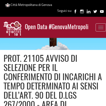
Città Metropolitana di Genova
Seguici su:
Salta
al
Open Data #GenovaMetropoli
contenuto
Tog
News
principale
nav
PROT. 21105 AVVISO DI
SELEZIONE PER IL
CONFERIMENTO DI INCARICHI A
TEMPO DETERMINATO AI SENSI
DELL’ART. 90 DEL D.LGS
267/2000 - AREA DI