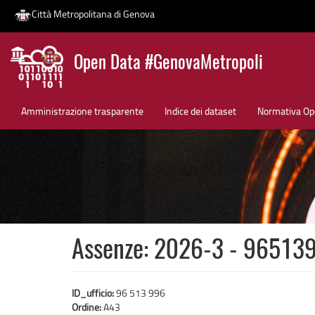
Città Metropolitana di Genova
Salta
Open Data #GenovaMetropoli
al
contenuto
News
principale
Amministrazione trasparente
Indice dei dataset
Normativa Op
Assenze: 2026-3 - 96513
ID_ufficio:
96 513 996
Ordine:
A43