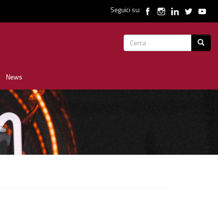
Seguici su:
Form
Cerca
di
News
ricerca