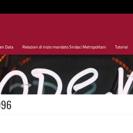
en Data
Relazioni di inizio mandato Sindaci Metropolitani
Tutorial
996