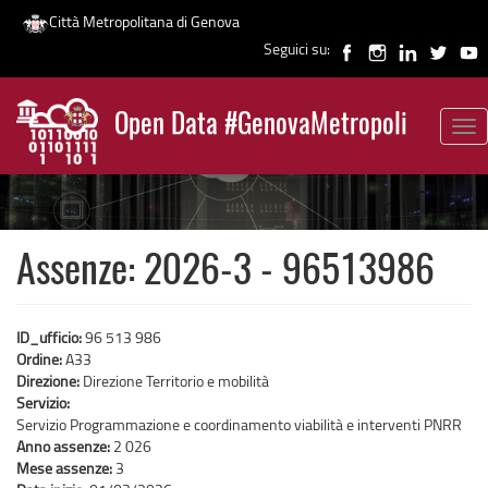
Città Metropolitana di Genova
Seguici su:
Salta
al
Open Data #GenovaMetropoli
contenuto
Tog
News
principale
nav
Assenze: 2026-3 - 96513986
ID_ufficio:
96 513 986
Ordine:
A33
Direzione:
Direzione Territorio e mobilità
Servizio:
Servizio Programmazione e coordinamento viabilità e interventi PNRR
Anno assenze:
2 026
Mese assenze:
3