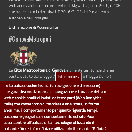
web accessibile, conformemente al D.lgs. 10 agosto 2018, n.106
che ha recepito la direttiva UE 2016/2102 del Parlamento
europeo e del Consiglio.
Dichiarazione di Accessibilità
#GenovaMetropoli
La
Città Metropolitana di Genova
è un ente territoriale di area
vasta istituito dalla legge 7 aprile 2014 n. 56 (“legge Delrio”).
Info Cookies
Sostituisce la Provincia di Genova.
Il sito utilizza cookie tecnici (di navigazione e di sessione)
che garantiscono la normale navigazione e fruizione del sito
web e cookie analitici inviati da terze parti (Web Analytics
Italia) che consentono di tracciare e analizzare, in forma
dati.cittametropolitana.genova.it
è il progetto "Open Data" della
Città
anonima, il comportamento per quanto riguarda tempi,
Metropolitana di Genova
.
ubicazione geografica e comportamento sul sito.Puoi
Il design e la gestione sono a cura del Servizio Sistemi Informativi. Ogni
acconsentire all’utilizzo di tali tecnologie utilizzando il
Direzione è responsabile per la parte di "dati" e "dataset".
pulsante “Accetta” o rifiutare utilizzando il pulsante "Rifiuta".
accedi (area riservata)
|
contatti
|
privacy
|
Statistiche
|