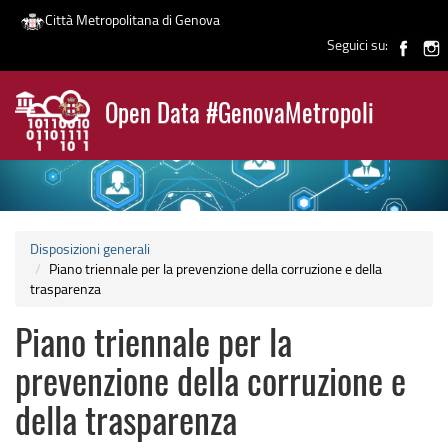
Città Metropolitana di Genova
Seguici su:
Salta
al
Open Data #GenovaMetropoli
contenuto
News
principale
Disposizioni generali
Piano triennale per la prevenzione della corruzione e della
trasparenza
Piano triennale per la
prevenzione della corruzione e
della trasparenza