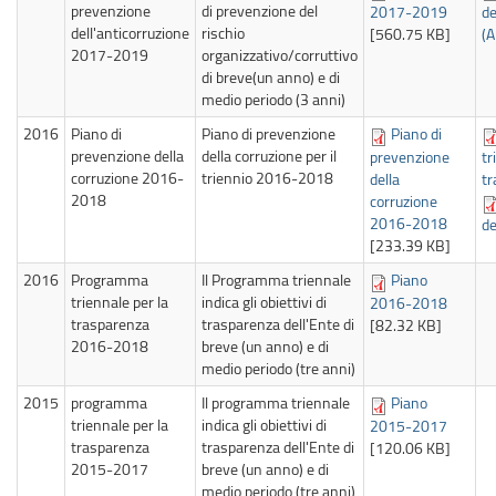
prevenzione
di prevenzione del
2017-2019
de
dell'anticorruzione
rischio
[560.75 KB]
(A
2017-2019
organizzativo/corruttivo
di breve(un anno) e di
medio periodo (3 anni)
2016
Piano di
Piano di prevenzione
Piano di
prevenzione della
della corruzione per il
prevenzione
tr
corruzione 2016-
triennio 2016-2018
della
tr
2018
corruzione
2016-2018
de
[233.39 KB]
2016
Programma
Il Programma triennale
Piano
triennale per la
indica gli obiettivi di
2016-2018
trasparenza
trasparenza dell'Ente di
[82.32 KB]
2016-2018
breve (un anno) e di
medio periodo (tre anni)
2015
programma
Il programma triennale
Piano
triennale per la
indica gli obiettivi di
2015-2017
trasparenza
trasparenza dell'Ente di
[120.06 KB]
2015-2017
breve (un anno) e di
medio periodo (tre anni)