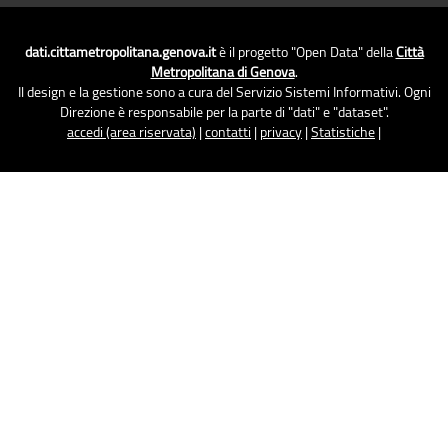
dati.cittametropolitana.genova.it
è il progetto "Open Data" della
Città
Metropolitana di Genova
.
Il design e la gestione sono a cura del Servizio Sistemi Informativi. Ogni
Direzione è responsabile per la parte di "dati" e "dataset".
accedi (area riservata)
|
contatti
|
privacy
|
Statistiche
|